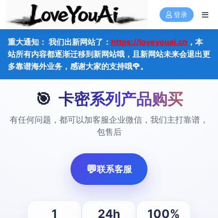
登录
重大通知： 我们出新网站了：
https://loveyouai.cn
，本
站所有内容都逐渐迁移到新网站哦，且新网站未来会退出更
多靠谱海外业务，感谢大家的支持哦🌹。
🎯
卡密系列产品购买
有任何问题，都可以加客服企业微信，我们主打靠谱，
包售后
💬
联系客服
1
24h
100%